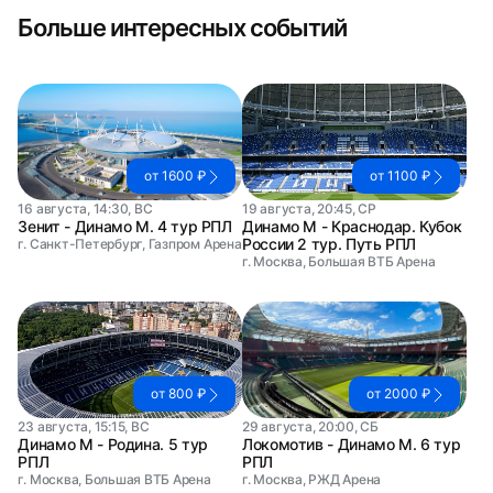
Больше интересных событий
от 1600 ₽
от 1100 ₽
16 августа, 14:30, ВС
19 августа, 20:45, СР
Зенит - Динамо М. 4 тур РПЛ
Динамо М - Краснодар. Кубок
России 2 тур. Путь РПЛ
г. Санкт-Петербург, Газпром Арена
г. Москва, Большая ВТБ Арена
от 800 ₽
от 2000 ₽
23 августа, 15:15, ВС
29 августа, 20:00, СБ
Динамо М - Родина. 5 тур
Локомотив - Динамо М. 6 тур
РПЛ
РПЛ
г. Москва, Большая ВТБ Арена
г. Москва, РЖД Арена