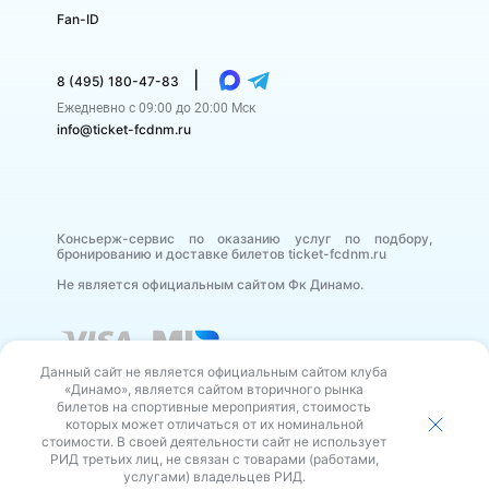
Fan-ID
|
8 (495) 180-47-83
Ежедневно с 09:00 до 20:00 Мск
info@ticket-fcdnm.ru
Консьерж-сервис по оказанию услуг по подбору,
бронированию и доставке билетов ticket-fcdnm.ru
Не является официальным сайтом Фк Динамо.
Данный сайт не является официальным сайтом клуба
«Динамо», является сайтом вторичного рынка
билетов на спортивные мероприятия, стоимость
которых может отличаться от их номинальной
стоимости. В своей деятельности сайт не использует
В своей деятельности сайт не использует РИД третьих
РИД третьих лиц, не связан с товарами (работами,
лиц, не связан с товарами (работами, услугами)
владельцев РИД.
услугами) владельцев РИД.