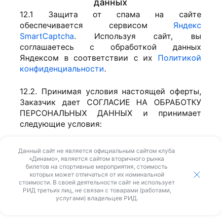
данных
12.1 Защита от спама на сайте
обеспечивается сервисом
Яндекс
SmartCaptcha
. Используя сайт, вы
соглашаетесь с обработкой данных
Яндексом в соответствии с их
Политикой
конфиденциальности
.
12.2. Принимая условия настоящей оферты,
Заказчик дает СОГЛАСИЕ НА ОБРАБОТКУ
ПЕРСОНАЛЬНЫХ ДАННЫХ и принимает
следующие условия:
Настоящее Соглашение составлено на
Данный сайт не является официальным сайтом клуба
основании требований Федерального закона
«Динамо», является сайтом вторичного рынка
билетов на спортивные мероприятия, стоимость
от 27.07.2006 г. № 152-ФЗ «О персональных
которых может отличаться от их номинальной
данных» и действует в отношении всех
стоимости. В своей деятельности сайт не использует
персональных данных, которые ИП
РИД третьих лиц, не связан с товарами (работами,
услугами) владельцев РИД.
Кизельбашев П.С. может получить о
Заказчике.