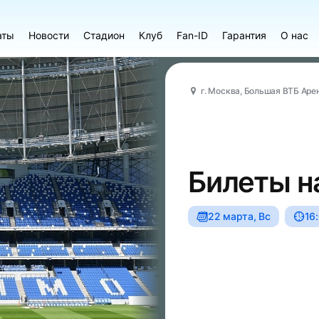
аты
Новости
Стадион
Клуб
Fan-ID
Гарантия
О нас
г. Москва, Большая ВТБ Аре
Билеты н
22 марта, Вс
16