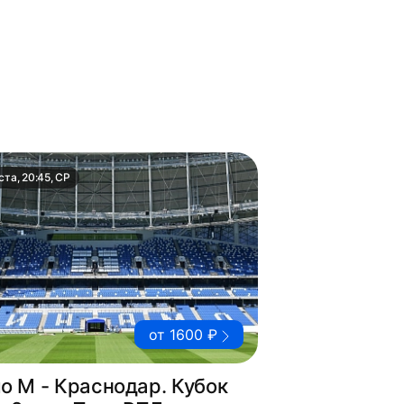
ста, 20:45, СР
от 1600 ₽
о М - Краснодар. Кубок