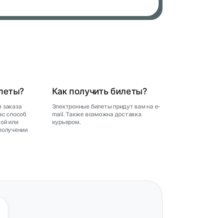
илеты?
Как получить билеты?
 заказа
Электронные билеты придут вам на e-
ас способ
mail. Также возможна доставка
ой или
курьером.
получении