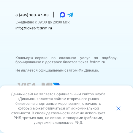
|
8 (495) 180-47-83
Ежедневно с 09:00 до 20:00 Мск
info@ticket-fcdnm.ru
Консьерж-сервис по оказанию услуг по подбору,
бронированию и доставке билетов ticket-fcdnm.ru
Не является официальным сайтом Фк Динамо.
Данный сайт не является официальным сайтом клуба
«Динамо», является сайтом вторичного рынка
билетов на спортивные мероприятия, стоимость
которых может отличаться от их номинальной
стоимости. В своей деятельности сайт не использует
В своей деятельности сайт не использует РИД третьих
РИД третьих лиц, не связан с товарами (работами,
лиц, не связан с товарами (работами, услугами)
владельцев РИД.
услугами) владельцев РИД.