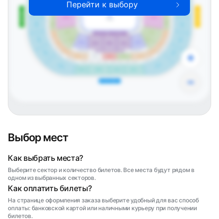
A105
A9
B107
VIP Партер – Левая сторона
Перейти к выбору
B13
A10
A306
B307
B208
A207
Партер А106
Партер В106
Северная трибуна
Южная трибуна
A11
B12
B106
A106
Лёд
B11
A12
A208
B207
B306
A307
A13
B10
B105
A107
A14
A209
B206
VIP Партер – Правая сторона
B9
B104
A108
A15
A308
B305
B8
A210
B103
A109
B205
A16
B102
B101
A110
B7
A17
B6
A211
B204
A109 мгн
B103 мгн
A309
B304
A18
B5
+
A212
B203
B202
B201
A213
мгн
B203
A212
мгн
A20
A19
A22
B4
B3
B2
B1
A21
A310
B303
B302
B301
A312
A311
−
Восточная трибуна
Выбор мест
Как выбрать места?
Выберите сектор и количество билетов. Все места будут рядом в
одном из выбранных секторов.
Как оплатить билеты?
На странице оформления заказа выберите удобный для вас способ
оплаты: банковской картой или наличными курьеру при получении
билетов.