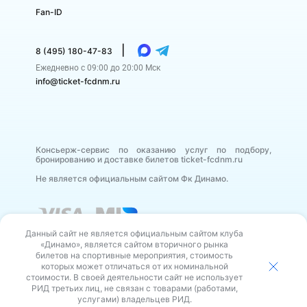
Fan-ID
|
8 (495) 180-47-83
Ежедневно с 09:00 до 20:00 Мск
info@ticket-fcdnm.ru
Консьерж-сервис по оказанию услуг по подбору,
бронированию и доставке билетов ticket-fcdnm.ru
Не является официальным сайтом Фк Динамо.
Данный сайт не является официальным сайтом клуба
«Динамо», является сайтом вторичного рынка
билетов на спортивные мероприятия, стоимость
которых может отличаться от их номинальной
стоимости. В своей деятельности сайт не использует
В своей деятельности сайт не использует РИД третьих
РИД третьих лиц, не связан с товарами (работами,
лиц, не связан с товарами (работами, услугами)
владельцев РИД.
услугами) владельцев РИД.