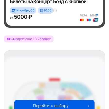
Билеты на Концерт Бонд с кнопкой
14 ноября, Сб
20:00
5000 ₽
от
Смотрят еще 13 человек
Западная трибуна
A301
B312
A302
A303
B19
B20
B21
B22
A1
A2
A3
A4
B213
A201
A202
A203
B212
A304
A5
A204
A102
мгн
B109
мгн
VVIP
A6
A205
A7
A103
A104
B109
B110
A101
A102
A305
A8
A206
A105
A9
Перейти к выбору
A10
A306
A207