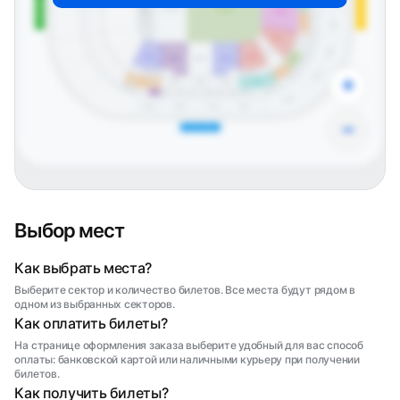
Северная трибуна
Южная трибуна
A11
Сцена
Фанзона
Танцпол
A106
A12
A208
A307
A13
A107
A14
A209
A108
A15
A308
A210
B103
A109
A16
B102
B101
A110
A17
A211
A109 мгн
B103 мгн
A309
A18
+
A212
B203
B202
B201
A213
мгн
B203
A212
мгн
A20
A19
A22
B4
B3
B2
B1
A21
A310
B302
B301
A312
A311
−
Восточная трибуна
Выбор мест
Как выбрать места?
Выберите сектор и количество билетов. Все места будут рядом в
одном из выбранных секторов.
Как оплатить билеты?
На странице оформления заказа выберите удобный для вас способ
оплаты: банковской картой или наличными курьеру при получении
билетов.
Как получить билеты?